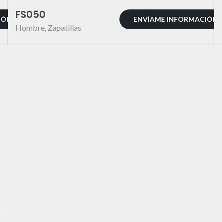
FS050
IÓN
ENVÍAME INFORMACIÓN
Hombre
,
Zapatillas