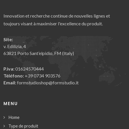
Innovation et recherche continue de nouvelles lignes et
toujours visant à maximiser l'excellence du produit.
Site:
v. Edilizia, 4
63821 Porto Sant’elpidio, FM (Italy)
P.iva:
01624570444
Tèléfono:
+39 0734 903576
Email:
formstudioshop@formstudio.it
MENU
Home
Type de produit